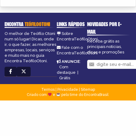
ENCONTRA
TEÓFILOOTONI
LINKS RÁPIDOS
NOVIDADES POR E-
MAIL
O melhor de Teófilo Otoni
Sobre
num só lugar! Dicas, onde
EncontraTeófiloOtoni
Receba grátis as
ir, o que fazer, as melhores
principais notícias,
Fale com o
empresas, locais, serviços
dicas e promoções
EncontraTeófiloOtoni
e muito mais no guia
Encontra TeófiloOtoni.
ANUNCIE
:
Com
destaque
|
Grátis
Termos
|
Privacidade
|
Sitemap
Criado com
e
pelo time do EncontraBrasil