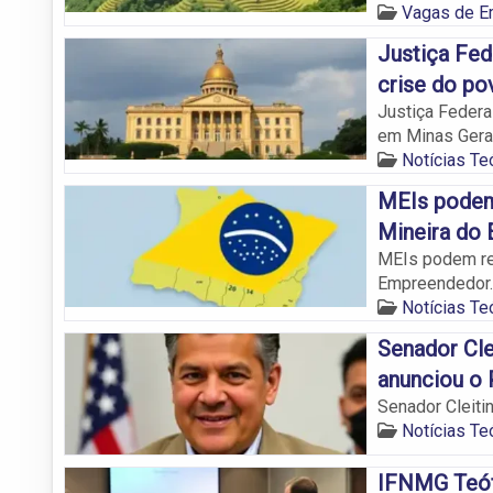
Vagas de E
Justiça Fed
crise do p
Justiça Federa
em Minas Gera
Notícias Teó
MEIs podem 
Mineira do
MEIs podem reg
Empreendedor.
Notícias Teó
Senador Cle
anunciou o 
Senador Cleiti
Notícias Teó
IFNMG Teófi