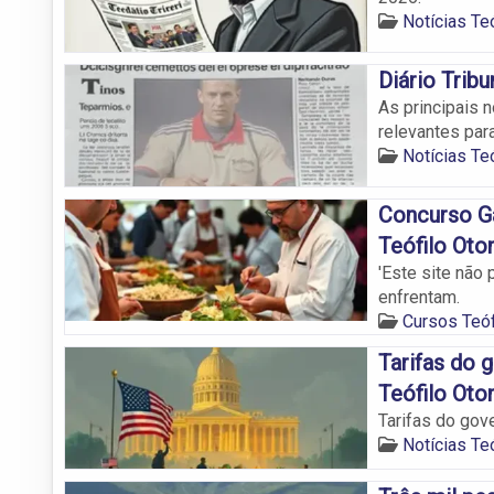
Notícias Teó
Diário Tribu
As principais 
relevantes par
Notícias Teó
Concurso G
Teófilo Oto
'Este site não
enfrentam.
Cursos Teóf
Tarifas do
Teófilo Oto
Tarifas do gov
Notícias Teó