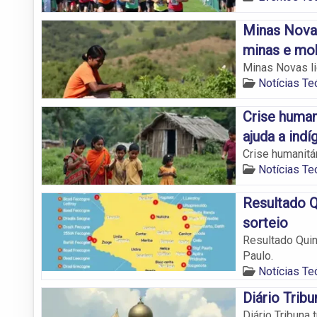
Minas Novas
minas e mob
Minas Novas li
Notícias Teó
Crise human
ajuda a ind
Crise humanitá
Notícias Teó
Resultado Q
sorteio
Resultado Quin
Paulo.
Notícias Teó
Diário Tribu
Diário Tribuna 