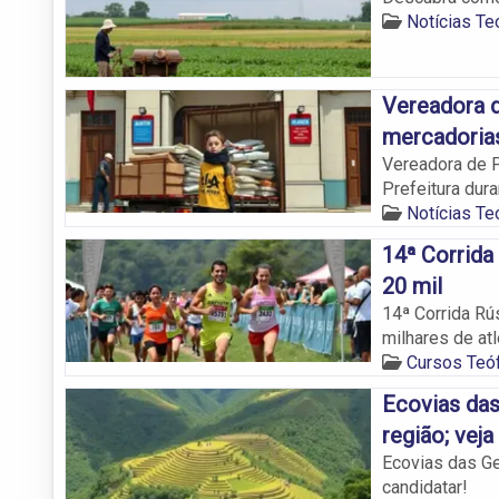
Notícias Teó
Vereadora d
mercadorias
Vereadora de P
Prefeitura dura
Notícias Teó
14ª Corrida
20 mil
14ª Corrida Rú
milhares de atl
Cursos Teóf
Ecovias das
região; vej
Ecovias das Ge
candidatar!