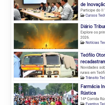
de Inovaçã
Participe do 
Cursos Teóf
Diário Tribu
Explore os prin
2026.
Notícias Teó
Teófilo Oto
recadastram
Novidades sobr
rurais em Teófi
Trânsito Teó
Farmácia Ind
Rústica
14ª Corrida Rú
Eventos Teó