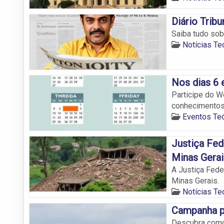
Diário Tribu
Saiba tudo sob
Notícias Teó
Nos dias 6 e
Participe do W
conhecimentos
Eventos Teó
Justiça Fed
Minas Gerai
A Justiça Fede
Minas Gerais.
Notícias Teó
Campanha pa
Descubra como 