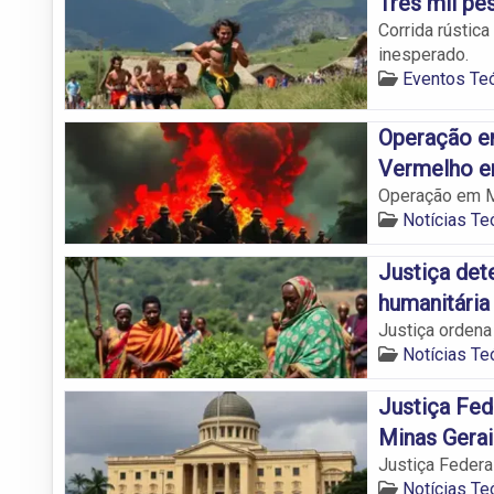
Três mil pe
Corrida rústica
inesperado.
Eventos Teó
Operação e
Vermelho 
Operação em M
Notícias Teó
Justiça det
humanitári
Justiça ordena
Notícias Teó
Justiça Fed
Minas Gerai
Justiça Federa
Notícias Teó