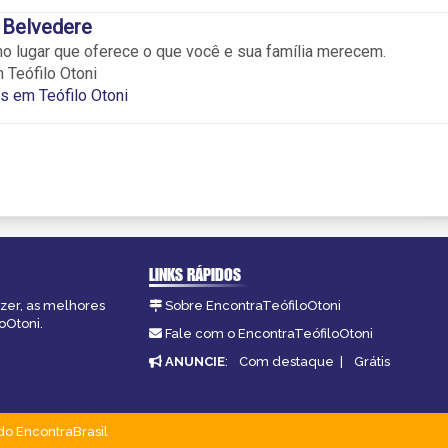
 Belvedere
no lugar que oferece o que você e sua família merecem.
Teófilo Otoni
 em Teófilo Otoni
LINKS RÁPIDOS
azer, as melhores
Sobre EncontraTeófiloOtoni
oOtoni.
Fale com o EncontraTeófiloOtoni
ANUNCIE
:
Com destaque
|
Grátis
do EncontraBrasil