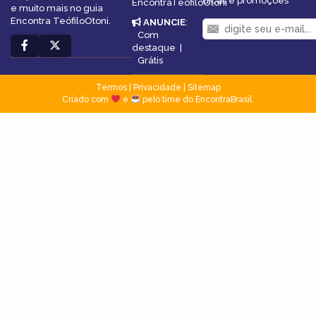
dicas e promoções
EncontraTeófiloOtoni
e muito mais no guia
Encontra TeófiloOtoni.
ANUNCIE
:
Com
destaque
|
Grátis
Termos
|
Privacidade
|
Sitemap
Criado com
e
pelo time do EncontraBrasil