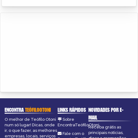
ENCONTRA
TEÓFILOOTONI
LINKS RÁPIDOS
NOVIDADES POR E-
MAIL
O melhor de Teófilo Otoni
Sobre
num só lugar! Dicas, onde
EncontraTeófiloOtoni
Receba grátis as
ir, o que fazer, as melhores
principais notícias,
Fale com o
empresas, locais, serviços