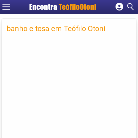
Encontra
TeófiloOtoni
Cadastrar empresa
Fazer login
banho e tosa em Teófilo Otoni
Criar conta