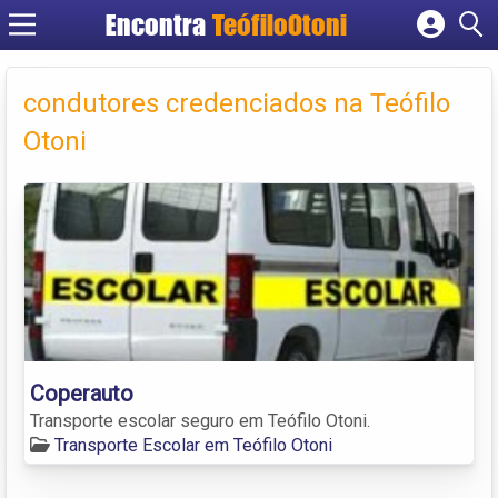
Encontra
TeófiloOtoni
Cadastrar empresa
Fazer login
condutores credenciados na Teófilo
Criar conta
Otoni
Coperauto
Transporte escolar seguro em Teófilo Otoni.
Transporte Escolar em Teófilo Otoni