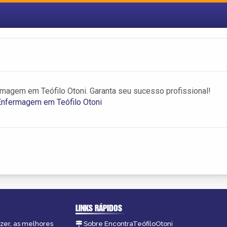
magem em Teófilo Otoni. Garanta seu sucesso profissional!
Enfermagem em Teófilo Otoni
LINKS RÁPIDOS
azer, as melhores
Sobre EncontraTeófiloOtoni