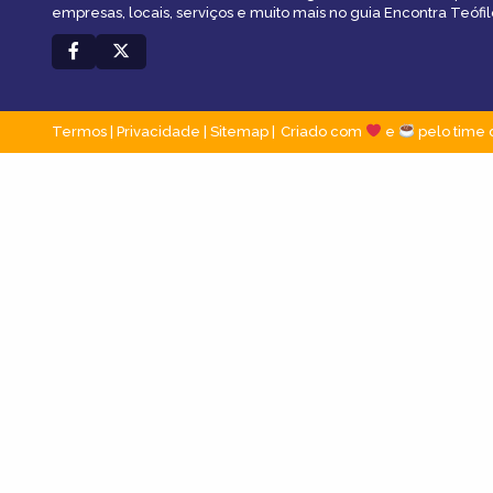
empresas, locais, serviços e muito mais no guia Encontra Teófil
Termos
|
Privacidade
|
Sitemap
Criado com
e
pelo time 