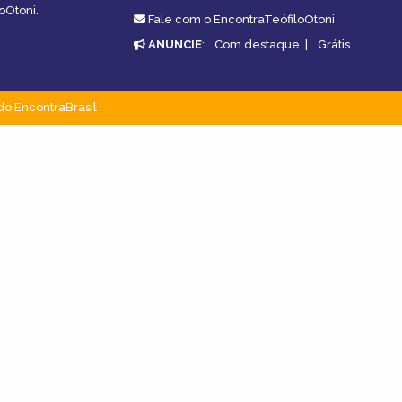
oOtoni.
Fale com o EncontraTeófiloOtoni
ANUNCIE
:
Com destaque
|
Grátis
do EncontraBrasil