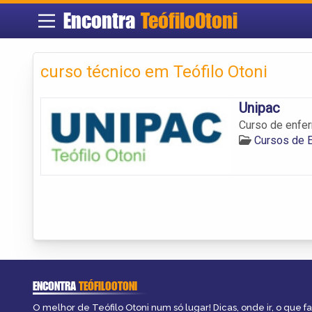
Encontra
TeófiloOtoni
curso técnico em Teófilo Otoni
Unipac
Curso de enfer
Cursos de 
ENCONTRA
TEÓFILOOTONI
O melhor de Teófilo Otoni num só lugar! Dicas, onde ir, o que f