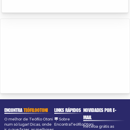
ENCONTRA
TEÓFILOOTONI
LINKS RÁPIDOS
NOVIDADES POR E-
MAIL
O melhor de Teófilo Otoni
Sobre
num só lugar! Dicas, onde
EncontraTeófiloOtoni
Receba grátis as
ir, o que fazer, as melhores