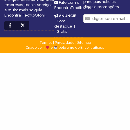
principais notícias,
Fale com o
empresas, locais, serviços
dicas e promoções
EncontraTeófiloOtoni
e muito mais no guia
Encontra TeófiloOtoni.
ANUNCIE
:
Com
destaque
|
Grátis
Termos
|
Privacidade
|
Sitemap
Criado com
e
pelo time do EncontraBrasil