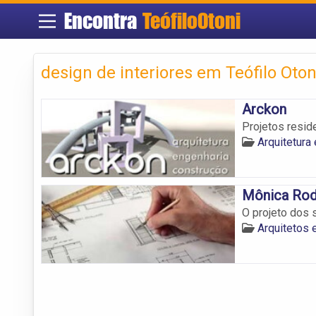
Encontra
TeófiloOtoni
design de interiores em Teófilo Oton
Arckon
Projetos reside
Arquitetura
Mônica Rodr
O projeto dos 
Arquitetos 