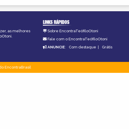
LINKS RÁPIDOS
azer, as melhores
Sobre EncontraTeófiloOtoni
oOtoni.
Fale com o EncontraTeófiloOtoni
ANUNCIE
:
Com destaque
|
Grátis
do EncontraBrasil