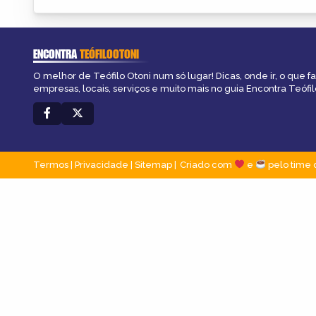
ENCONTRA
TEÓFILOOTONI
O melhor de Teófilo Otoni num só lugar! Dicas, onde ir, o que f
empresas, locais, serviços e muito mais no guia Encontra Teófil
Termos
|
Privacidade
|
Sitemap
Criado com
e
pelo time 