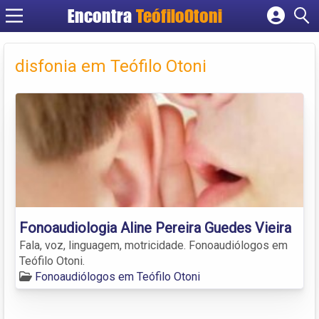
Encontra
TeófiloOtoni
Cadastrar empresa
Fazer login
disfonia em Teófilo Otoni
Criar conta
Fonoaudiologia Aline Pereira Guedes Vieira
Fala, voz, linguagem, motricidade. Fonoaudiólogos em
Teófilo Otoni.
Fonoaudiólogos em Teófilo Otoni