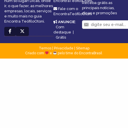
num só lugar! Dicas, onde
EncontraTeófiloOtoni
Receba grátis as
ir, o que fazer, as melhores
principais notícias,
Fale com o
empresas, locais, serviços
dicas e promoções
EncontraTeófiloOtoni
e muito mais no guia
Encontra TeófiloOtoni.
ANUNCIE
:
Com
destaque
|
Grátis
Termos
|
Privacidade
|
Sitemap
Criado com
e
pelo time do EncontraBrasil