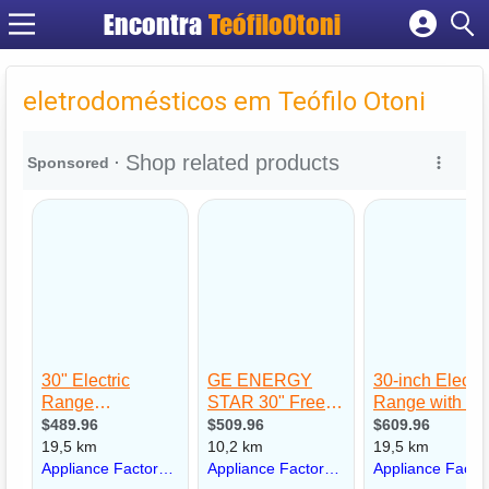
Encontra
TeófiloOtoni
Cadastrar empresa
Fazer login
eletrodomésticos em Teófilo Otoni
Criar conta