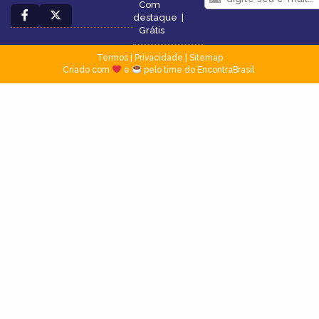
Com
destaque
|
Grátis
Termos
|
Privacidade
|
Sitemap
Criado com
e
pelo time do EncontraBrasil