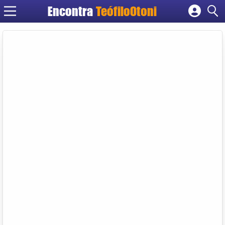
Encontra
TeófiloOtoni
Cadastrar empresa
Fazer login
Criar conta