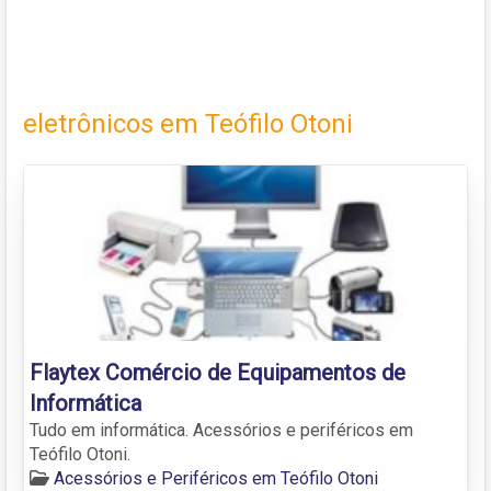
eletrônicos em Teófilo Otoni
Flaytex Comércio de Equipamentos de
Informática
Tudo em informática. Acessórios e periféricos em
Teófilo Otoni.
Acessórios e Periféricos em Teófilo Otoni