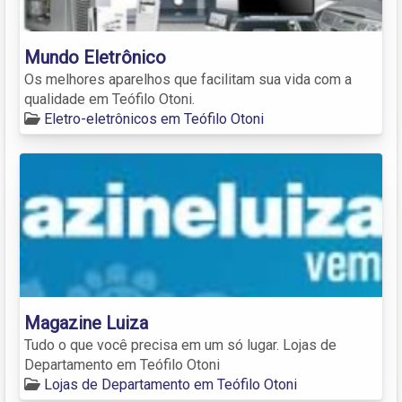
Mundo Eletrônico
Os melhores aparelhos que facilitam sua vida com a
qualidade em Teófilo Otoni.
Eletro-eletrônicos em Teófilo Otoni
Magazine Luiza
Tudo o que você precisa em um só lugar. Lojas de
Departamento em Teófilo Otoni
Lojas de Departamento em Teófilo Otoni