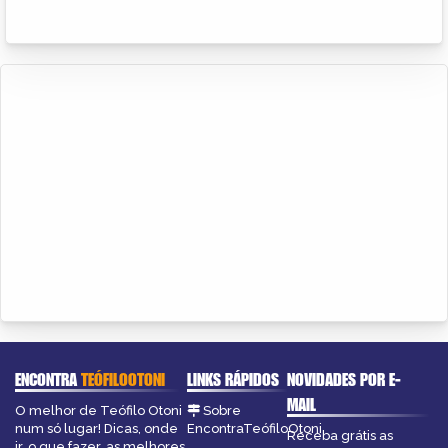
ENCONTRA
TEÓFILOOTONI
LINKS RÁPIDOS
NOVIDADES POR E-
MAIL
O melhor de Teófilo Otoni
Sobre
num só lugar! Dicas, onde
EncontraTeófiloOtoni
Receba grátis as
ir, o que fazer, as melhores