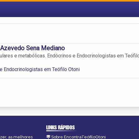
e Azevedo Sena Mediano
lares e metabólicas. Endócrinos e Endocrinologistas em Teófil
e Endocrinologistas em Teófilo Otoni
LINKS RÁPIDOS
azer, as melhores
Sobre EncontraTeófiloOtoni