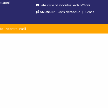
oOtoni.
Fale com o EncontraTeófiloOtoni
ANUNCIE
:
Com destaque
|
Grátis
do EncontraBrasil