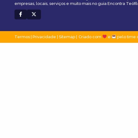
empresas, locais, serviços e muito mais no guia Encontra Teófil
Termos
|
Privacidade
|
Sitemap
Criado com
e
pelo time 