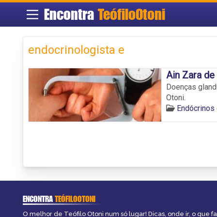
Encontra
TeófiloOtoni
endocrinologista e
Ain Zara d
Doenças glandu
Otoni.
Endócrinos 
ENCONTRA
TEÓFILOOTONI
O melhor de Teófilo Otoni num só lugar! Dicas, onde ir, o que f