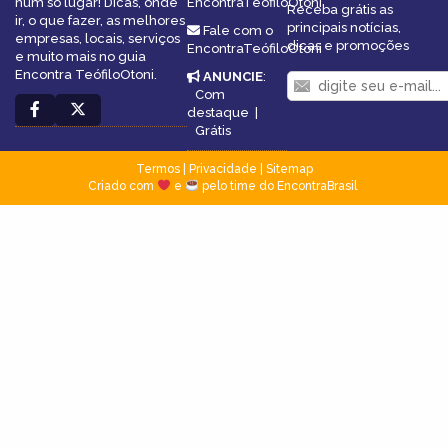
num só lugar! Dicas, onde
EncontraTeófiloOtoni
Receba grátis as
ir, o que fazer, as melhores
principais notícias,
Fale com o
empresas, locais, serviços
dicas e promoções
EncontraTeófiloOtoni
e muito mais no guia
Encontra TeófiloOtoni.
ANUNCIE
:
Com
destaque
|
Grátis
Termos
|
Privacidade
|
Sitemap
Criado com
e
pelo time do EncontraBrasil