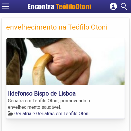
Encontra
TeófiloOtoni
Cadastrar empresa
Fazer login
envelhecimento na Teófilo Otoni
Criar conta
Ildefonso Bispo de Lisboa
Geriatra em Teófilo Otoni, promovendo o
envelhecimento saudável.
Geriatria e Geriatras em Teófilo Otoni