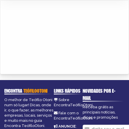
ENCONTRA
TEÓFILOOTONI
LINKS RÁPIDOS
NOVIDADES POR E-
MAIL
O melhor de Teófilo Otoni
Sobre
num só lugar! Dicas, onde
EncontraTeófiloOtoni
Receba grátis as
ir, o que fazer, as melhores
principais notícias,
Fale com o
empresas, locais, serviços
dicas e promoções
EncontraTeófiloOtoni
e muito mais no guia
Encontra TeófiloOtoni.
ANUNCIE
: