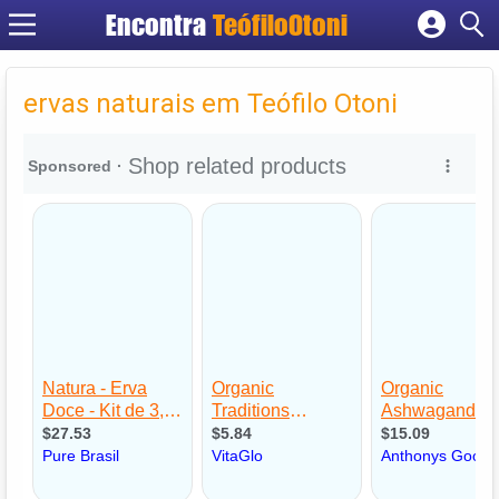
Encontra
TeófiloOtoni
Cadastrar empresa
Fazer login
ervas naturais em Teófilo Otoni
Criar conta