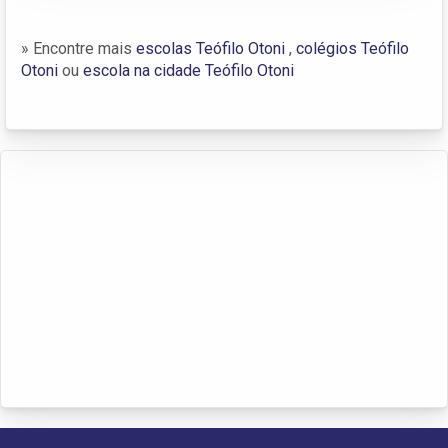
» Encontre mais
escolas Teófilo Otoni
,
colégios Teófilo
Otoni
ou
escola na cidade Teófilo Otoni