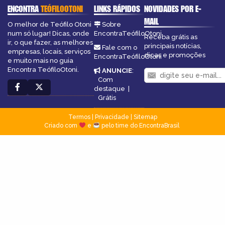
ENCONTRA
TEÓFILOOTONI
LINKS RÁPIDOS
NOVIDADES POR E-
MAIL
O melhor de Teófilo Otoni
Sobre
num só lugar! Dicas, onde
EncontraTeófiloOtoni
Receba grátis as
ir, o que fazer, as melhores
principais notícias,
Fale com o
empresas, locais, serviços
dicas e promoções
EncontraTeófiloOtoni
e muito mais no guia
Encontra TeófiloOtoni.
ANUNCIE
:
Com
destaque
|
Grátis
Termos
|
Privacidade
|
Sitemap
Criado com
e
pelo time do EncontraBrasil