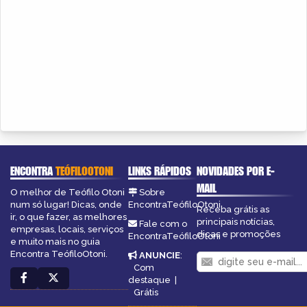
ENCONTRA
TEÓFILOOTONI
LINKS RÁPIDOS
NOVIDADES POR E-
MAIL
O melhor de Teófilo Otoni
Sobre
num só lugar! Dicas, onde
EncontraTeófiloOtoni
Receba grátis as
ir, o que fazer, as melhores
principais notícias,
Fale com o
empresas, locais, serviços
dicas e promoções
EncontraTeófiloOtoni
e muito mais no guia
Encontra TeófiloOtoni.
ANUNCIE
:
Com
destaque
|
Grátis