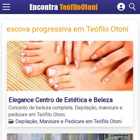
Encontra
TeófiloOtoni
Cadastrar empresa
Fazer login
escova progressiva em Teófilo Otoni
Criar conta
Elegance Centro de Estética e Beleza
Conceito de beleza completa. Depilação, manicure e
pedicure em Teófilo Otoni.
Depilação, Manicure e Pedicure em Teófilo Otoni