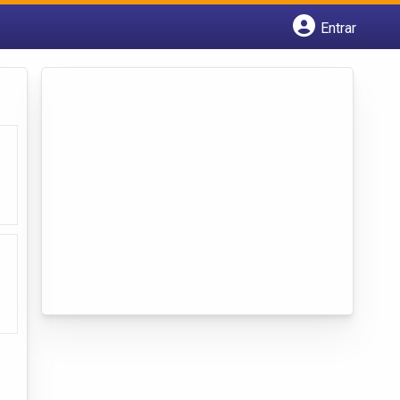
Entrar
Cadastrar empresa
Fazer login
Criar conta