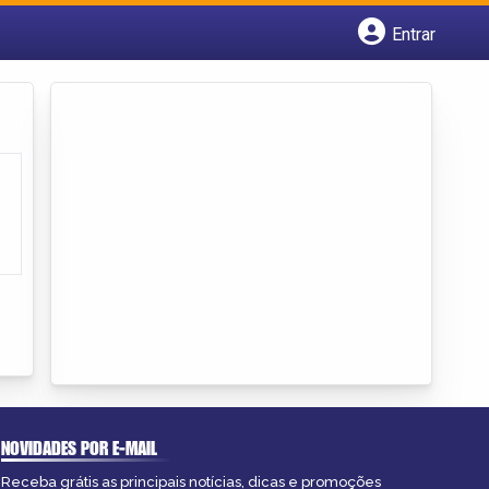
Entrar
Cadastrar empresa
Fazer login
Criar conta
NOVIDADES POR E-MAIL
Receba grátis as principais notícias, dicas e promoções