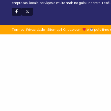
empresas, locais, serviços e muito mais no guia Encontra Teófil
Termos
|
Privacidade
|
Sitemap
Criado com
e
pelo time 