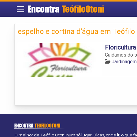
Encontra
TeófiloOtoni
espelho e cortina d’água em Teófilo
Floricultura
Cuidamos do se
Jardinagem 
ENCONTRA
TEÓFILOOTONI
O melhor de Teófilo Otoni num só lugar! Dicas, onde ir, o que f