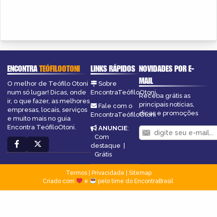
ENCONTRA
TEÓFILOOTONI
LINKS RÁPIDOS
NOVIDADES POR E-
MAIL
O melhor de Teófilo Otoni
Sobre
num só lugar! Dicas, onde
EncontraTeófiloOtoni
Receba grátis as
ir, o que fazer, as melhores
principais notícias,
Fale com o
empresas, locais, serviços
dicas e promoções
EncontraTeófiloOtoni
e muito mais no guia
Encontra TeófiloOtoni.
ANUNCIE
:
Com
destaque
|
Grátis
Termos
|
Privacidade
|
Sitemap
Criado com
e
pelo time do EncontraBrasil