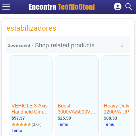
Encontra
TeófiloOtoni
Cadastrar empresa
Fazer login
estabilizadores
Criar conta