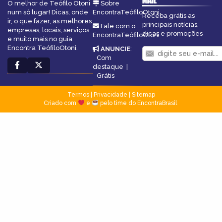
MAIL
O melhor de Teófilo Otoni
Sobre
num só lugar! Dicas, onde
EncontraTeófiloOtoni
Receba grátis as
ir, o que fazer, as melhores
principais notícias,
Fale com o
empresas, locais, serviços
dicas e promoções
EncontraTeófiloOtoni
e muito mais no guia
Encontra TeófiloOtoni.
ANUNCIE
:
Com
destaque
|
Grátis
Termos
|
Privacidade
|
Sitemap
Criado com
e
pelo time do EncontraBrasil