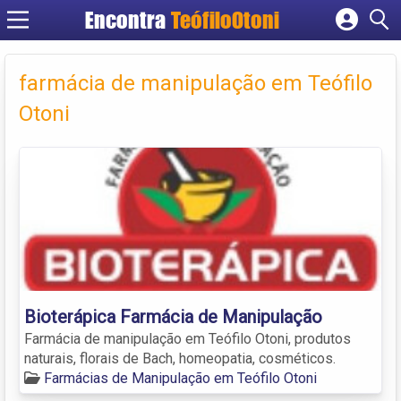
Encontra
TeófiloOtoni
Cadastrar empresa
Fazer login
farmácia de manipulação em Teófilo
Criar conta
Otoni
Bioterápica Farmácia de Manipulação
Farmácia de manipulação em Teófilo Otoni, produtos
naturais, florais de Bach, homeopatia, cosméticos.
Farmácias de Manipulação em Teófilo Otoni