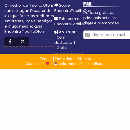
MAIL
O melhor de Teófilo Otoni
Sobre
num só lugar! Dicas, onde
EncontraTeófiloOtoni
Receba grátis as
ir, o que fazer, as melhores
principais notícias,
Fale com o
empresas, locais, serviços
dicas e promoções
EncontraTeófiloOtoni
e muito mais no guia
Encontra TeófiloOtoni.
ANUNCIE
:
Com
destaque
|
Grátis
Termos
|
Privacidade
|
Sitemap
Criado com
e
pelo time do EncontraBrasil