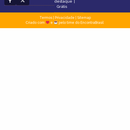
destaque
|
Grátis
Termos
|
Privacidade
|
Sitemap
Criado com
e
pelo time do EncontraBrasil