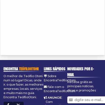
ENCONTRA
TEÓFILOOTONI
LINKS RÁPIDOS
NOVIDADES POR E-
MAIL
O melhor de Teófilo Otoni
Sobre
num só lugar! Dicas, onde
EncontraTeófiloOtoni
Receba grátis as
ir, o que fazer, as melhores
principais notícias,
Fale com o
empresas, locais, serviços
dicas e promoções
EncontraTeófiloOtoni
e muito mais no guia
Encontra TeófiloOtoni.
ANUNCIE
:
Com