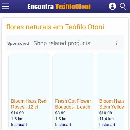
Encontra
TeófiloOtoni
Cadastrar empresa
Fazer login
flores naturais em Teófilo Otoni
Criar conta