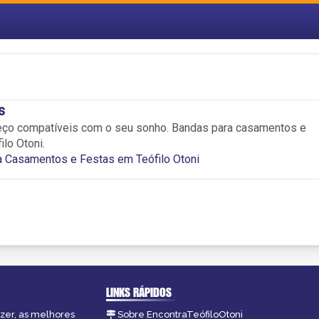
s
eço compatíveis com o seu sonho. Bandas para casamentos e
lo Otoni.
a Casamentos e Festas em Teófilo Otoni
LINKS RÁPIDOS
azer, as melhores
Sobre EncontraTeófiloOtoni