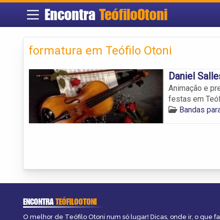
Encontra
TeófiloOtoni
formatura em Teófilo Otoni
Daniel Salle
Animação e pr
festas em Teófi
Bandas par
ENCONTRA
TEÓFILOOTONI
O melhor de Teófilo Otoni num só lugar! Dicas, onde ir, o que f