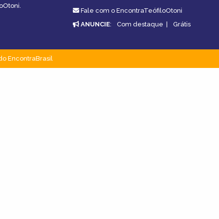
oOtoni.
Fale com o EncontraTeófiloOtoni
ANUNCIE
:
Com destaque
|
Grátis
do EncontraBrasil