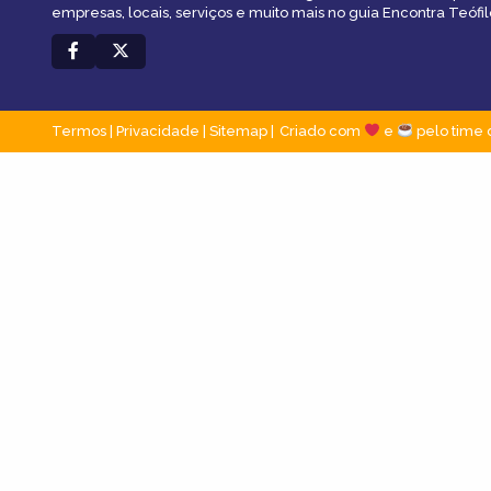
empresas, locais, serviços e muito mais no guia Encontra Teófil
Termos
|
Privacidade
|
Sitemap
Criado com
e
pelo time 