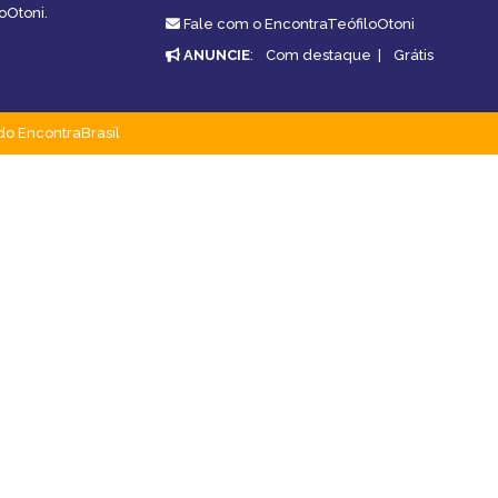
oOtoni.
Fale com o EncontraTeófiloOtoni
ANUNCIE
:
Com destaque
|
Grátis
do EncontraBrasil