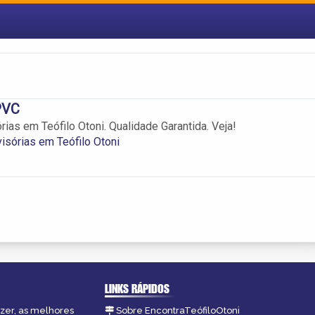
PVC
rias em Teófilo Otoni. Qualidade Garantida. Veja!
visórias em Teófilo Otoni
LINKS RÁPIDOS
azer, as melhores
Sobre EncontraTeófiloOtoni