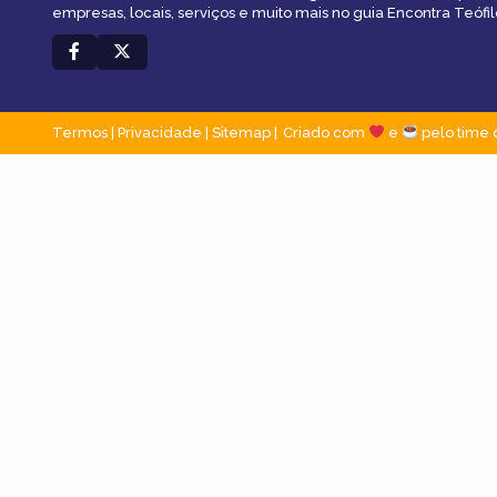
empresas, locais, serviços e muito mais no guia Encontra Teófil
Termos
|
Privacidade
|
Sitemap
Criado com
e
pelo time 