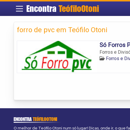
Encontra
TeófiloOtoni
forro de pvc em Teófilo Otoni
Só Forros 
Forros e Divisó
Forros e Di
ENCONTRA
TEÓFILOOTONI
O melhor de Teófilo Otoni num só lugar! Dicas, onde ir, o que f