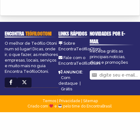
ENCONTRA
TEÓFILOOTONI
LINKS RÁPIDOS
NOVIDADES POR E-
MAIL
O melhor de Teófilo Otoni
Sobre
num só lugar! Dicas, onde
EncontraTeófiloOtoni
Receba grátis as
ir, o que fazer, as melhores
principais notícias,
Fale com o
empresas, locais, serviços
dicas e promoções
EncontraTeófiloOtoni
e muito mais no guia
Encontra TeófiloOtoni.
ANUNCIE
:
Com
destaque
|
Grátis
Termos
|
Privacidade
|
Sitemap
Criado com
e
pelo time do EncontraBrasil