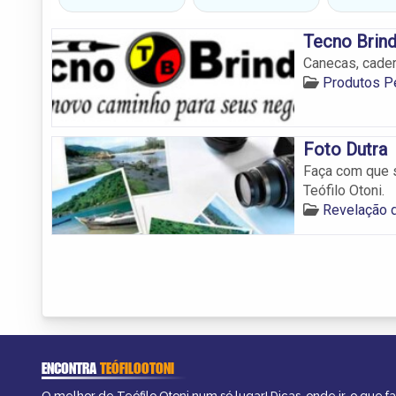
Tecno Brin
Canecas, cader
Produtos Pe
Foto Dutra
Faça com que 
Teófilo Otoni.
Revelação d
ENCONTRA
TEÓFILOOTONI
O melhor de Teófilo Otoni num só lugar! Dicas, onde ir, o que f