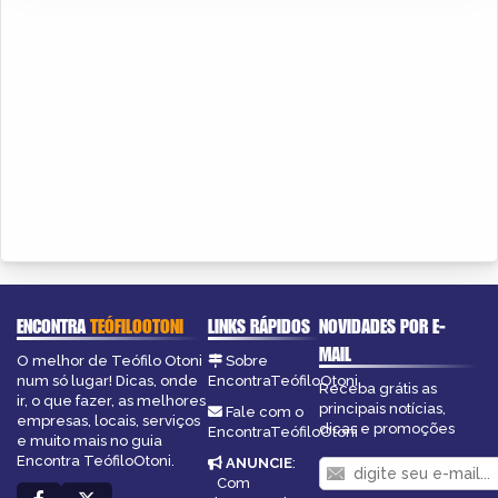
ENCONTRA
TEÓFILOOTONI
LINKS RÁPIDOS
NOVIDADES POR E-
MAIL
O melhor de Teófilo Otoni
Sobre
num só lugar! Dicas, onde
EncontraTeófiloOtoni
Receba grátis as
ir, o que fazer, as melhores
principais notícias,
Fale com o
empresas, locais, serviços
dicas e promoções
EncontraTeófiloOtoni
e muito mais no guia
Encontra TeófiloOtoni.
ANUNCIE
:
Com