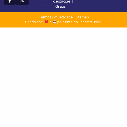
destaque
|
Grátis
Termos
|
Privacidade
|
Sitemap
Criado com
e
pelo time do EncontraBrasil