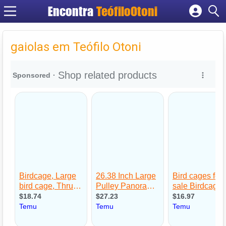
Encontra
TeófiloOtoni
Cadastrar empresa
Fazer login
gaiolas em Teófilo Otoni
Criar conta