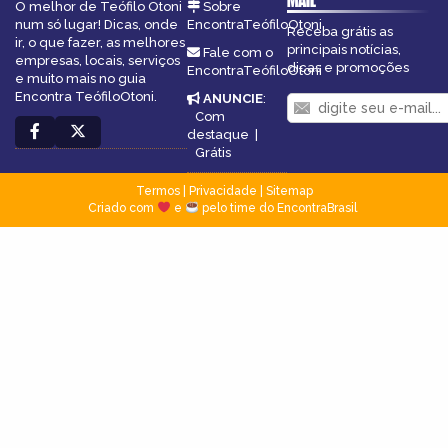
MAIL
O melhor de Teófilo Otoni
Sobre
num só lugar! Dicas, onde
EncontraTeófiloOtoni
Receba grátis as
ir, o que fazer, as melhores
principais notícias,
Fale com o
empresas, locais, serviços
dicas e promoções
EncontraTeófiloOtoni
e muito mais no guia
Encontra TeófiloOtoni.
ANUNCIE
:
Com
destaque
|
Grátis
Termos
|
Privacidade
|
Sitemap
Criado com
e
pelo time do EncontraBrasil