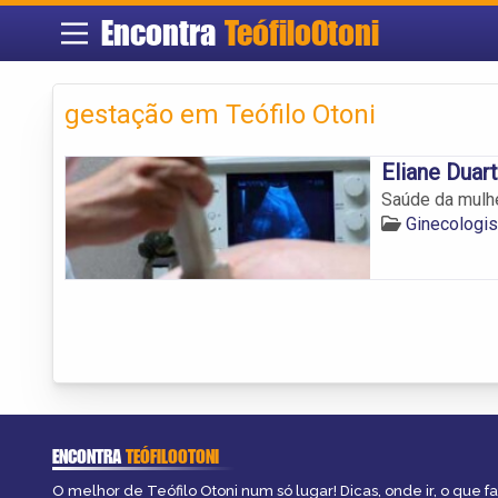
Encontra
TeófiloOtoni
gestação em Teófilo Otoni
Eliane Duar
Saúde da mulhe
Ginecologis
ENCONTRA
TEÓFILOOTONI
O melhor de Teófilo Otoni num só lugar! Dicas, onde ir, o que f