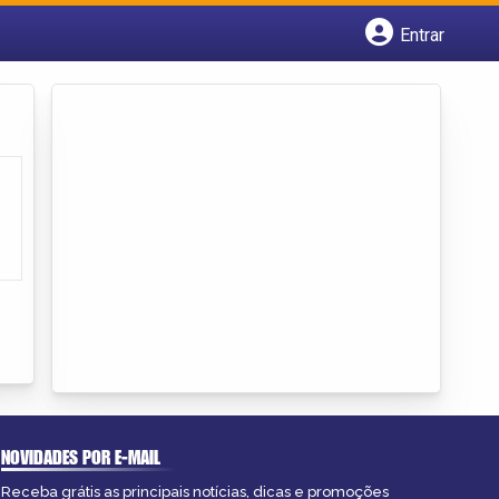
Entrar
Cadastrar empresa
Fazer login
Criar conta
NOVIDADES POR E-MAIL
Receba grátis as principais notícias, dicas e promoções