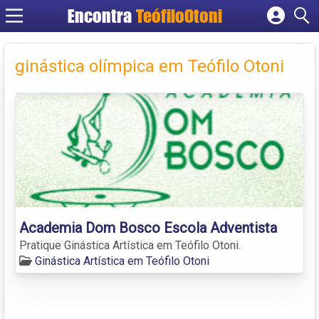
Encontra
TeófiloOtoni
Cadastrar empresa
Fazer login
ginástica olímpica em Teófilo Otoni
Criar conta
Academia Dom Bosco Escola Adventista
Pratique Ginástica Artística em Teófilo Otoni.
Ginástica Artística em Teófilo Otoni