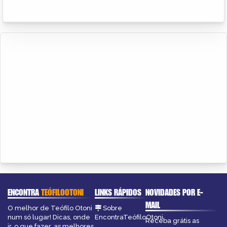
ENCONTRA
TEÓFILOOTONI
LINKS RÁPIDOS
NOVIDADES POR E-
MAIL
O melhor de Teófilo Otoni
Sobre
num só lugar! Dicas, onde
EncontraTeófiloOtoni
Receba grátis as
ir, o que fazer, as melhores