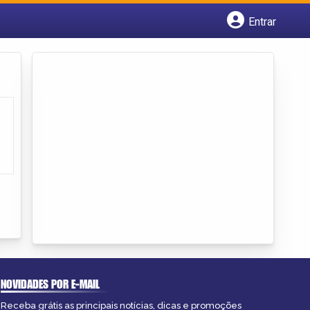
Entrar
Cadastrar empresa
Fazer login
Criar conta
NOVIDADES POR E-MAIL
Receba grátis as principais notícias, dicas e promoções