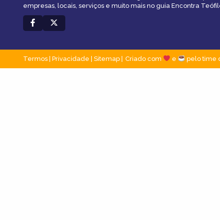
empresas, locais, serviços e muito mais no guia Encontra Teófil
Termos
|
Privacidade
|
Sitemap
Criado com
e
pelo time 