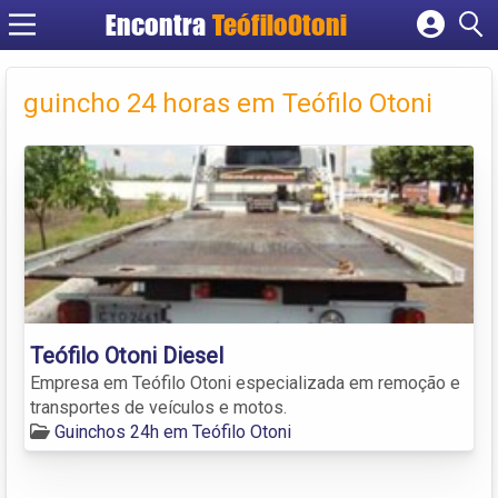
Encontra
TeófiloOtoni
Cadastrar empresa
Fazer login
guincho 24 horas em Teófilo Otoni
Criar conta
Teófilo Otoni Diesel
Empresa em Teófilo Otoni especializada em remoção e
transportes de veículos e motos.
Guinchos 24h em Teófilo Otoni