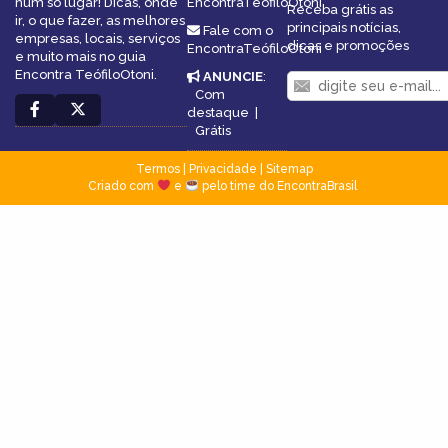
num só lugar! Dicas, onde
EncontraTeófiloOtoni
Receba grátis as
ir, o que fazer, as melhores
principais notícias,
Fale com o
empresas, locais, serviços
dicas e promoções
EncontraTeófiloOtoni
e muito mais no guia
Encontra TeófiloOtoni.
ANUNCIE
:
Com
destaque
|
Grátis
Termos
|
Privacidade
|
Sitemap
Criado com
e
pelo time do EncontraBrasil