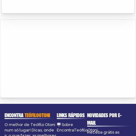
ENCONTRA
TEÓFILOOTONI
LINKS RÁPIDOS
NOVIDADES POR E-
MAIL
O melhor de Teófilo Otoni
Sobre
num só lugar! Dicas, onde
EncontraTeófiloOtoni
Receba grátis as
ir, o que fazer, as melhores