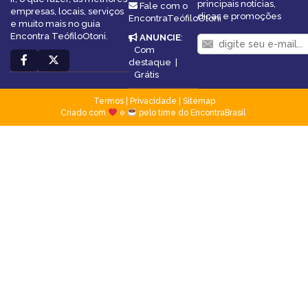
principais notícias,
Fale com o
empresas, locais, serviços
dicas e promoções
EncontraTeófiloOtoni
e muito mais no guia
Encontra TeófiloOtoni.
ANUNCIE
:
Com
destaque
|
Grátis
Termos
|
Privacidade
|
Sitemap
Criado com
e
pelo time do EncontraBrasil