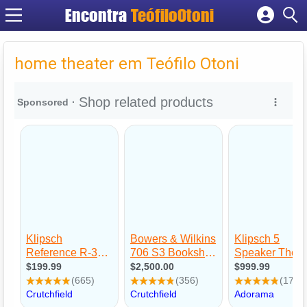
Encontra
TeófiloOtoni
Cadastrar empresa
Fazer login
home theater em Teófilo Otoni
Criar conta