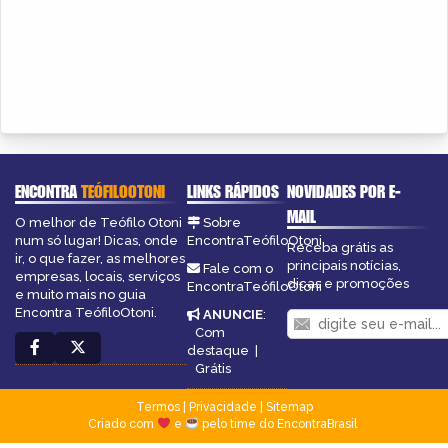
ENCONTRA
TEÓFILOOTONI
LINKS RÁPIDOS
NOVIDADES POR E-
MAIL
O melhor de Teófilo Otoni
Sobre
num só lugar! Dicas, onde
EncontraTeófiloOtoni
Receba grátis as
ir, o que fazer, as melhores
principais notícias,
Fale com o
empresas, locais, serviços
dicas e promoções
EncontraTeófiloOtoni
e muito mais no guia
Encontra TeófiloOtoni.
ANUNCIE
:
Com
destaque
|
Grátis
Termos
|
Privacidade
|
Sitemap
Criado com
e
pelo time do EncontraBrasil