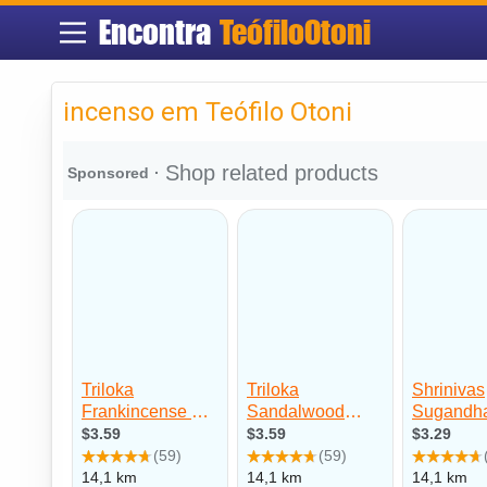
Encontra
TeófiloOtoni
incenso em Teófilo Otoni