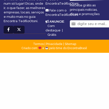
num só lugar! Dicas, onde
EncontraTeófiloOtoni
Receba grátis as
ir, o que fazer, as melhores
principais notícias,
Fale com o
empresas, locais, serviços
dicas e promoções
EncontraTeófiloOtoni
e muito mais no guia
Encontra TeófiloOtoni.
ANUNCIE
:
Com
destaque
|
Grátis
Termos
|
Privacidade
|
Sitemap
Criado com
e
pelo time do EncontraBrasil