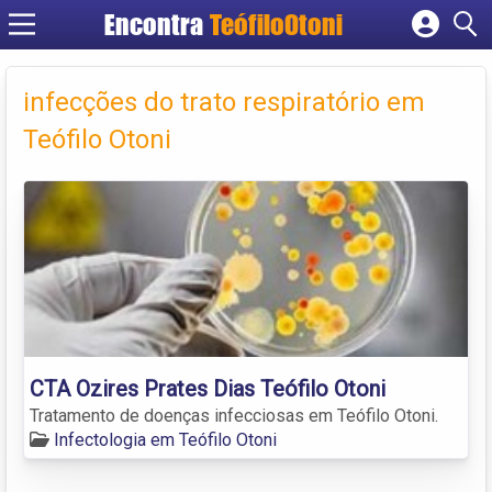
Encontra
TeófiloOtoni
Cadastrar empresa
Fazer login
infecções do trato respiratório em
Criar conta
Teófilo Otoni
CTA Ozires Prates Dias Teófilo Otoni
Tratamento de doenças infecciosas em Teófilo Otoni.
Infectologia em Teófilo Otoni