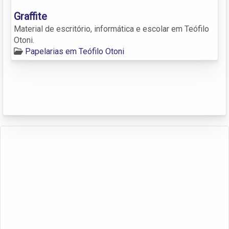
Graffite
Material de escritório, informática e escolar em Teófilo
Otoni.
Papelarias em Teófilo Otoni