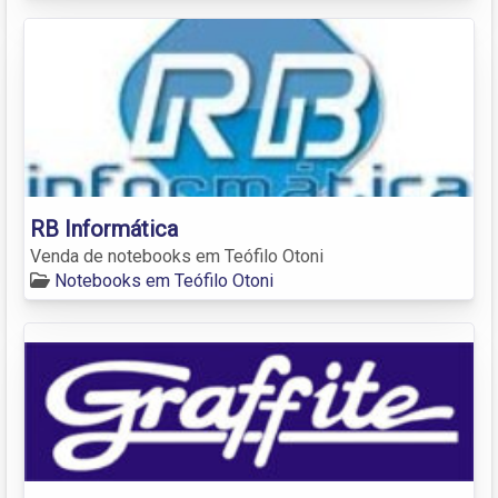
RB Informática
Venda de notebooks em Teófilo Otoni
Notebooks em Teófilo Otoni