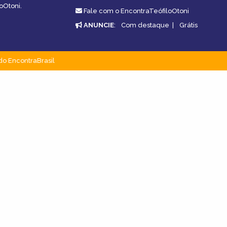
oOtoni.
Fale com o EncontraTeófiloOtoni
ANUNCIE
:
Com destaque
|
Grátis
do EncontraBrasil