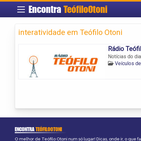
Encontra
TeófiloOtoni
interatividade em Teófilo Otoni
Rádio Teófi
Notícias do di
Veículos de
ENCONTRA
TEÓFILOOTONI
O melhor de Teófilo Otoni num só lugar! Dicas, onde ir, o que f