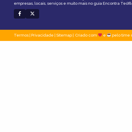
empresas, locais, serviços e muito mais no guia Encontra Teófil
Termos
|
Privacidade
|
Sitemap
Criado com
e
pelo time 