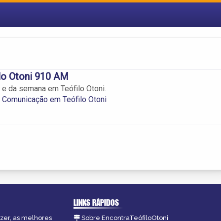
lo Otoni 910 AM
a e da semana em Teófilo Otoni.
 Comunicação em Teófilo Otoni
LINKS RÁPIDOS
azer, as melhores
Sobre EncontraTeófiloOtoni