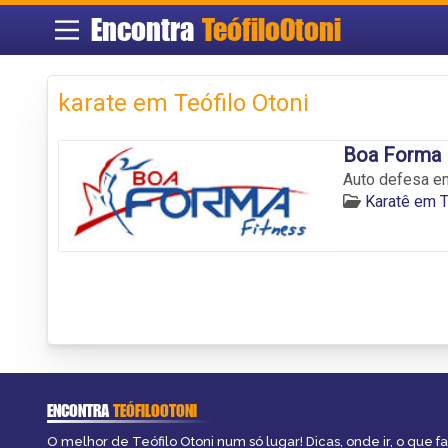
Encontra
TeófiloOtoni
karate em Teófilo Otoni
Boa Forma 
Auto defesa em
Karatê em T
ENCONTRA
TEÓFILOOTONI
O melhor de Teófilo Otoni num só lugar! Dicas, onde ir, o que f