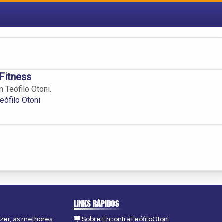
Fitness
 Teófilo Otoni.
eófilo Otoni
LINKS RÁPIDOS
azer, as melhores
Sobre EncontraTeófiloOtoni