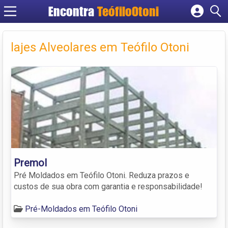
Encontra
TeófiloOtoni
Cadastrar empresa
Fazer login
lajes Alveolares em Teófilo Otoni
Criar conta
Premol
Pré Moldados em Teófilo Otoni. Reduza prazos e
custos de sua obra com garantia e responsabilidade!
Pré-Moldados em Teófilo Otoni