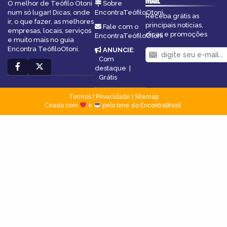
MAIL
O melhor de Teófilo Otoni
Sobre
num só lugar! Dicas, onde
EncontraTeófiloOtoni
Receba grátis as
ir, o que fazer, as melhores
principais notícias,
Fale com o
empresas, locais, serviços
dicas e promoções
EncontraTeófiloOtoni
e muito mais no guia
Encontra TeófiloOtoni.
ANUNCIE
:
Com
destaque
|
Grátis
Termos
|
Privacidade
|
Sitemap
Criado com
e
pelo time do EncontraBrasil