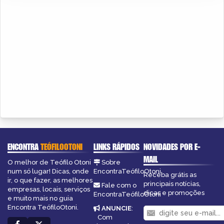
ENCONTRA
TEÓFILOOTONI
LINKS RÁPIDOS
NOVIDADES POR E-
MAIL
O melhor de Teófilo Otoni
Sobre
num só lugar! Dicas, onde
EncontraTeófiloOtoni
Receba grátis as
ir, o que fazer, as melhores
principais notícias,
Fale com o
empresas, locais, serviços
dicas e promoções
EncontraTeófiloOtoni
e muito mais no guia
Encontra TeófiloOtoni.
ANUNCIE
:
Com