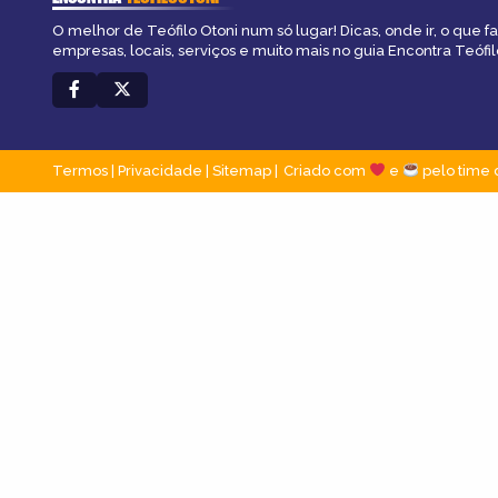
O melhor de Teófilo Otoni num só lugar! Dicas, onde ir, o que f
empresas, locais, serviços e muito mais no guia Encontra Teófil
Termos
|
Privacidade
|
Sitemap
Criado com
e
pelo time 