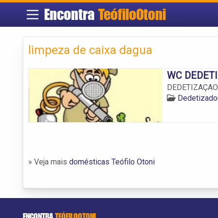
Encontra
TeófiloOtoni
limpeza de caixa dagua
WC DEDET
DEDETIZAÇAO
Dedetizador
» Veja mais
domésticas Teófilo Otoni
ENCONTRA
TEÓFILOOTONI