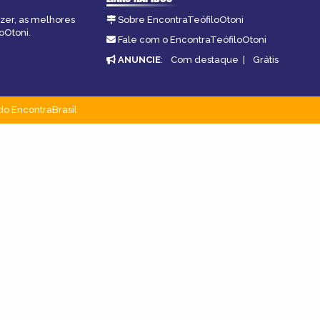
azer, as melhores
Sobre EncontraTeófiloOtoni
oOtoni.
Fale com o EncontraTeófiloOtoni
ANUNCIE
:
Com destaque
|
Grátis
do EncontraBrasil