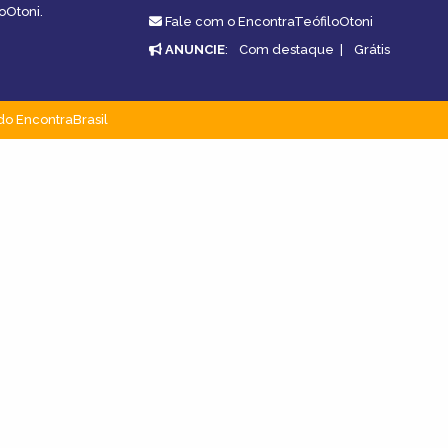
oOtoni.
Fale com o EncontraTeófiloOtoni
ANUNCIE
:
Com destaque
|
Grátis
do EncontraBrasil