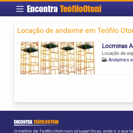
Encontra
TeófiloOtoni
Locação de andaime em Teófilo Oto
Locminas A
Locação de equ
Andaimes e
ENCONTRA
TEÓFILOOTONI
O melhor de Teófilo Otoni num só lugar! Dicas, onde ir, o que f