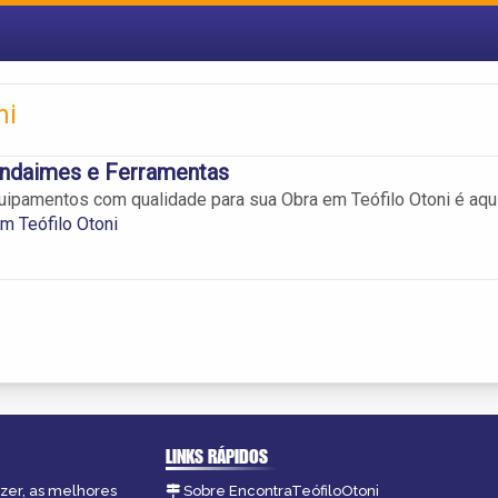
ni
ndaimes e Ferramentas
ipamentos com qualidade para sua Obra em Teófilo Otoni é aqui
m Teófilo Otoni
LINKS RÁPIDOS
azer, as melhores
Sobre EncontraTeófiloOtoni