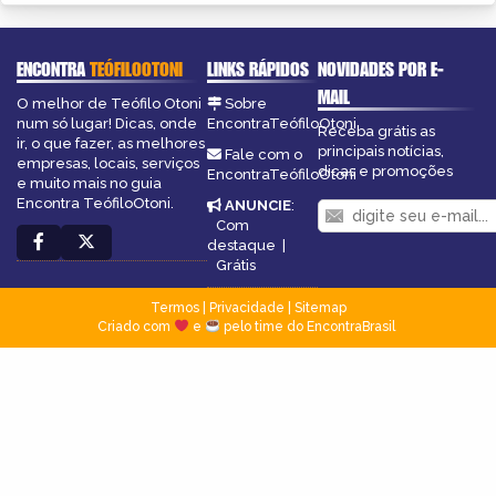
ENCONTRA
TEÓFILOOTONI
LINKS RÁPIDOS
NOVIDADES POR E-
MAIL
O melhor de Teófilo Otoni
Sobre
num só lugar! Dicas, onde
EncontraTeófiloOtoni
Receba grátis as
ir, o que fazer, as melhores
principais notícias,
Fale com o
empresas, locais, serviços
dicas e promoções
EncontraTeófiloOtoni
e muito mais no guia
Encontra TeófiloOtoni.
ANUNCIE
:
Com
destaque
|
Grátis
Termos
|
Privacidade
|
Sitemap
Criado com
e
pelo time do EncontraBrasil