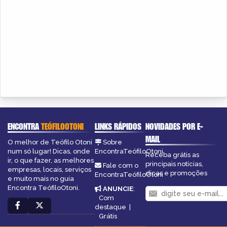
ENCONTRA
TEÓFILOOTONI
LINKS RÁPIDOS
NOVIDADES POR E-
MAIL
O melhor de Teófilo Otoni
Sobre
num só lugar! Dicas, onde
EncontraTeófiloOtoni
Receba grátis as
ir, o que fazer, as melhores
principais notícias,
Fale com o
empresas, locais, serviços
dicas e promoções
EncontraTeófiloOtoni
e muito mais no guia
Encontra TeófiloOtoni.
ANUNCIE
:
Com
destaque
|
Grátis