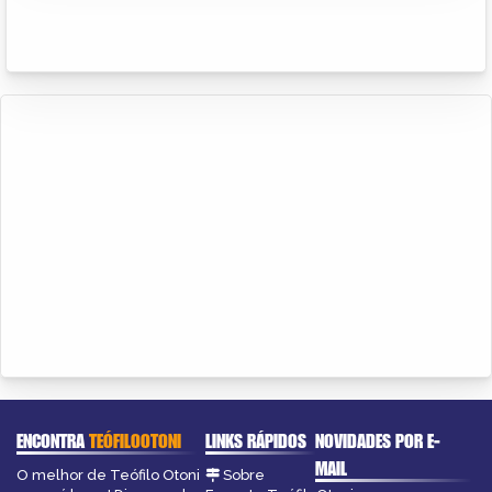
ENCONTRA
TEÓFILOOTONI
LINKS RÁPIDOS
NOVIDADES POR E-
MAIL
O melhor de Teófilo Otoni
Sobre