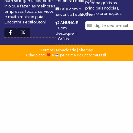
num só lugar! Dicas, onde
EncontraTeófiloOtoni
Receba grátis as
ir, o que fazer, as melhores
principais notícias,
Fale com o
empresas, locais, serviços
dicas e promoções
EncontraTeófiloOtoni
e muito mais no guia
Encontra TeófiloOtoni.
ANUNCIE
:
Com
destaque
|
Grátis
Termos
|
Privacidade
|
Sitemap
Criado com
e
pelo time do EncontraBrasil