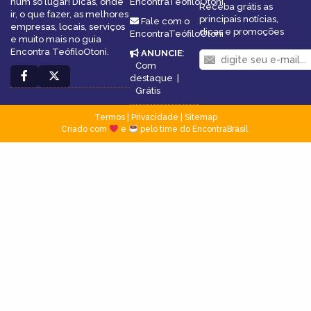
num só lugar! Dicas, onde
EncontraTeófiloOtoni
Receba grátis as
ir, o que fazer, as melhores
principais notícias,
Fale com o
empresas, locais, serviços
dicas e promoções
EncontraTeófiloOtoni
e muito mais no guia
Encontra TeófiloOtoni.
ANUNCIE
:
Com
destaque
|
Grátis
Termos
|
Privacidade
|
Sitemap
Criado com
e
pelo time do EncontraBrasil