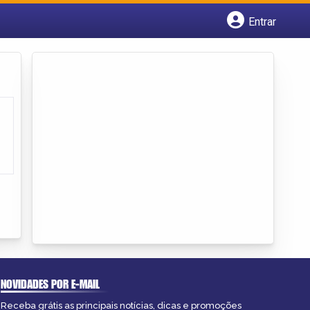
Entrar
Cadastrar empresa
Fazer login
Criar conta
NOVIDADES POR E-MAIL
Receba grátis as principais notícias, dicas e promoções