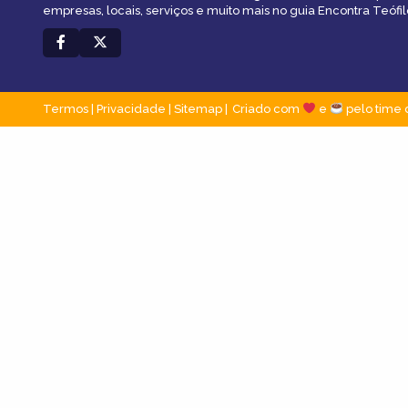
empresas, locais, serviços e muito mais no guia Encontra Teófil
Termos
|
Privacidade
|
Sitemap
Criado com
e
pelo time 