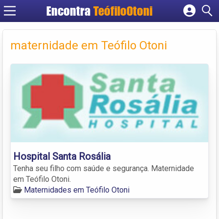
Encontra
TeófiloOtoni
Cadastrar empresa
Fazer login
maternidade em Teófilo Otoni
Criar conta
Hospital Santa Rosália
Tenha seu filho com saúde e segurança. Maternidade
em Teófilo Otoni.
Maternidades em Teófilo Otoni